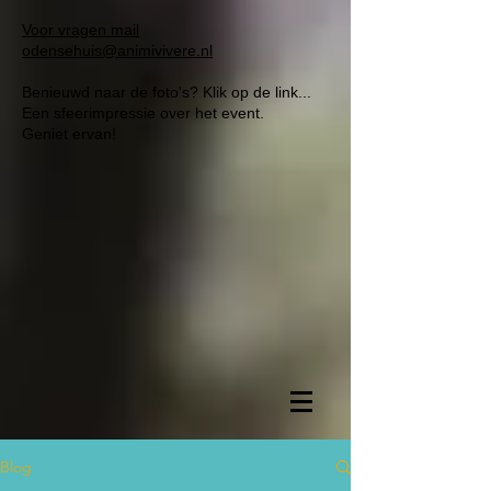
Voor vragen mail
odensehuis@animivivere.nl
Benieuwd naar de foto's? Klik op de link...
Een sfeerimpressie over het event.
Geniet ervan!
Blog