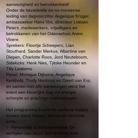
aanwezigheid en betrokkenheid!
Onder de bezielende en no-nonsense
leiding van dagvoorzitter
Angelique Krüger
,
ambassadeur Hans Vos, directeur Loesan
Peters ,medewerkers, vrijwilligers en
betrokkenen van het Odensehuis Animi
Vivere.
Sprekers: Floortje Scheepers, Lian
Stouthard, Sander Merkus, Albertine van
Diepen, Charlotte Roos, Jord Neuteboom,
Sidekicks: Henk Nies, Tjitske Heunder en
Tilly Leatomu
Panel: Monique Dijksma, Angelique
Kerkhofs, Trudy Hartman en Geert van Erp,
en samen met alle aanwezigen werd het
event een kleurrijke dag vol energie,
scherpte en prachtige ontmoetingen.
Het programma bracht de perfecte balans
tussen diepe impact, kennis en concrete
actie:
✨ Persoonlijk & Indrukwekkend: De
verhalen van direct betrokkenen met