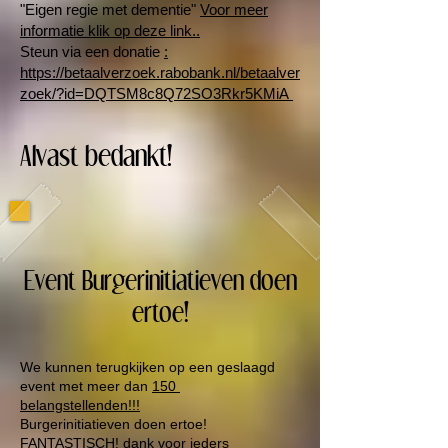
"Eigen regie met dementie"
Voor meer
informatie klik op deze link..
Steun via een donatie
:
https://betaalverzoek.rabobank.nl/betaalver
zoek/?id=DQTSM8c8Q72SO3Rkr5KMiA
Alvast bedankt!
Event Burgerinitiatieven doen
ertoe!
We kunnen terugkijken op een geslaagd
event met meer dan
150
belangstellenden!!!
Burgerinitiatieven doen ertoe!
FANTASTISCH! dank voor ieders