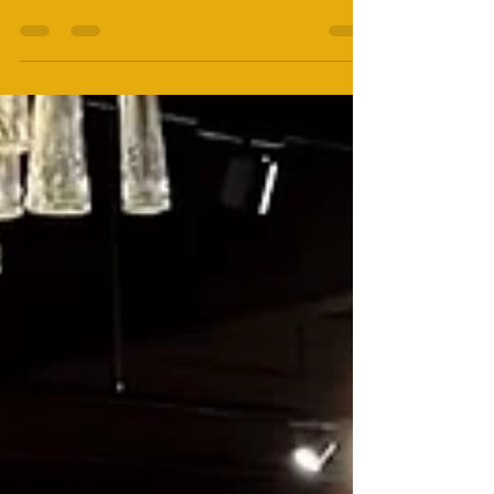
Afgelopen maandag kwamen mensen met
dementie, hun naasten, mantelzorgers,
zorgprofessionals, onderzoekers en beleidsmakers
allemaal samen...