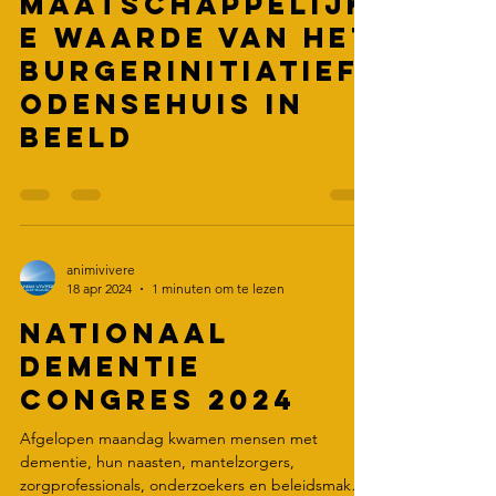
28 apr 2024
0 minuten om te lezen
De
maatschappelijk
e waarde van het
burgerinitiatief
Odensehuis in
beeld
animivivere
18 apr 2024
1 minuten om te lezen
Nationaal
Dementie
Congres 2024