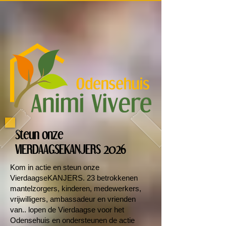
Steun onze
VIERDAAGSEKANJERS 2026
Kom in actie en steun onze
VierdaagseKANJERS. 23 betrokkenen
mantelzorgers, kinderen, medewerkers,
vrijwilligers, ambassadeur en vrienden
van.. lopen de Vierdaagse voor het
Odensehuis en ondersteunen de actie