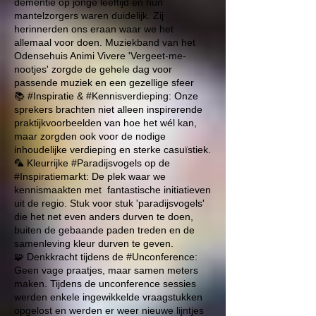
dementie op jonge leeftijd en hun
mantelzorgers waren duidelijk. Zij
herinnerden ons eraan waar we het
allemaal voor doen. Muziekband van het
Odensehuis Animi Vivere
'Vergeet-me-
nootjes' zorgde de gehele dag voor
passende muziek en een gezellige sfeer
📚 #Inspiratie & #Kennisverdieping: Onze
sprekers brachten niet alleen inspirerende
praktijkvoorbeelden van hoe het wél kan,
maar zorgden ook voor de nodige
inhoudelijke verdieping en sterke casuïstiek.
🦜 Kleurrijke #Paradijsvogels op de
#Inspiratiemarkt: De plek waar we
kennismaakten met fantastische initiatieven
uit de regio. Stuk voor stuk 'paradijsvogels'
die het net even anders durven te doen,
buiten de gebaande paden treden en de
samenleving kleur durven te geven.
🧩 Denkkracht tijdens de #Unconference:
Geen vage praatjes, maar samen meters
maken. Tijdens de unconference sessies
werden enkele ingewikkelde vraagstukken
opgelost en werden er weer nieuwe lijntjes