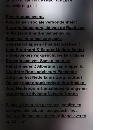
ontwikkelingen in de regio. We zijn er
namelijk nog niet...
Presentaties event:
Werken aan sociale verbondenheid:
Floortje Scheepers, lid van de Raad van
Volksgezondheid & Samenleving
Samenwerken met zorgzame
gemeenschappen - hoe het wel kan! :
Lian Stouthard & Sander Merkus Senior
onderzoekers wijkgericht werken Vilans
De regio aan zet. Samen leren en
transformeren.: Albertine van Diepen &
Charlotte Roos adviseurs Passende
Zorg van het Nederlands Zorginstituut
Op weg naar onomkeerbare doorbraken:
Jord Neuteboom Transitiedeskundige en
strategisch adviseur Netwerk Nonna
Benieuwd naar alle personen, partijen en
bedrijven die hebben meegedacht, het
event ondersteunen of een bijdrage leveren
op 12 juni?