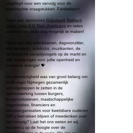
uitgelegd voor een vervolg voor de
ingebrachte vraagstukken. Fantastisch!
Dank aan sponsoren
Rabobank
Bakkerij
Geert Vonk B.V.
Dick Vogelzang
en velen
anderen om deze dag mogelijk te maken!
Dank aan alle betrokkenen, dagvoorzitter,
alle sprekers, sidekicks, muzikanten, de
fantastische paradijsvogels op de markt en
alle aanwezigen voor jullie openheid en
tomeloze energie! 💝
Uw aanwezigheid was van groot belang om
in de regio Nijmegen gezamenlijk
vervolgstappen te zetten in de
samenwerking tussen burgers,
burgerinitiatieven, maatschappelijke
organisaties, financiers en
kennisorganisaties voor kwetsbare ouderen.
Wilt u betrokken blijven of meedenken over
het vervolg? Laat het ons weten en wij
houden u op de hoogte over de