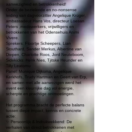
aanwezigheid en betrokkenheid!
Onder de bezielende en no-nonsense
leiding van dagvoorzitter
Angelique Krüger
,
ambassadeur Hans Vos, directeur Loesan
Peters ,medewerkers, vrijwilligers en
betrokkenen van het Odensehuis Animi
Vivere.
Sprekers: Floortje Scheepers, Lian
Stouthard, Sander Merkus, Albertine van
Diepen, Charlotte Roos, Jord Neuteboom,
Sidekicks: Henk Nies, Tjitske Heunder en
Tilly Leatomu
Panel: Monique Dijksma, Angelique
Kerkhofs, Trudy Hartman en Geert van Erp,
en samen met alle aanwezigen werd het
event een kleurrijke dag vol energie,
scherpte en prachtige ontmoetingen.
Het programma bracht de perfecte balans
tussen diepe impact, kennis en concrete
actie:
✨ Persoonlijk & Indrukwekkend: De
verhalen van direct betrokkenen met