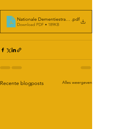
.pdf
Nationale Dementiestrategie 2021-2030
Download PDF • 189KB
Alles weergeven
Recente blogposts