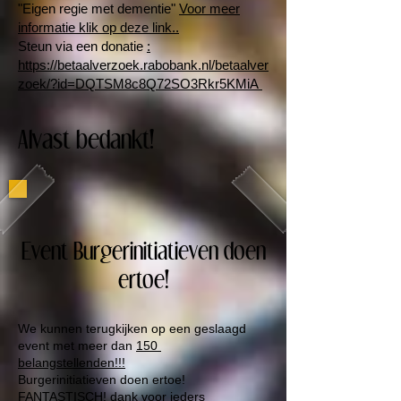
"Eigen regie met dementie"
Voor meer
informatie klik op deze link..
Steun via een donatie
:
https://betaalverzoek.rabobank.nl/betaalver
zoek/?id=DQTSM8c8Q72SO3Rkr5KMiA
Alvast bedankt!
Event Burgerinitiatieven doen
ertoe!
We kunnen terugkijken op een geslaagd
event met meer dan
150
belangstellenden!!!
Burgerinitiatieven doen ertoe!
FANTASTISCH! dank voor ieders