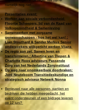
ontwikkelingen in de regio. We zijn er
namelijk nog niet...
Presentaties event:
Werken aan sociale verbondenheid:
Floortje Scheepers, lid van de Raad van
Volksgezondheid & Samenleving
Samenwerken met zorgzame
gemeenschappen - hoe het wel kan! :
Lian Stouthard & Sander Merkus Senior
onderzoekers wijkgericht werken Vilans
De regio aan zet. Samen leren en
transformeren.: Albertine van Diepen &
Charlotte Roos adviseurs Passende
Zorg van het Nederlands Zorginstituut
Op weg naar onomkeerbare doorbraken:
Jord Neuteboom Transitiedeskundige en
strategisch adviseur Netwerk Nonna
Benieuwd naar alle personen, partijen en
bedrijven die hebben meegedacht, het
event ondersteunen of een bijdrage leveren
op 12 juni?