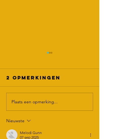
2 opmerkingen
Plaats een opmerking...
Mooie
donatie
De
KiKa en
Nieuwste
maatschappelijke
Odenseh
waarde van het
Melodi Gunn
burgerinitiatief
07 sep 2025