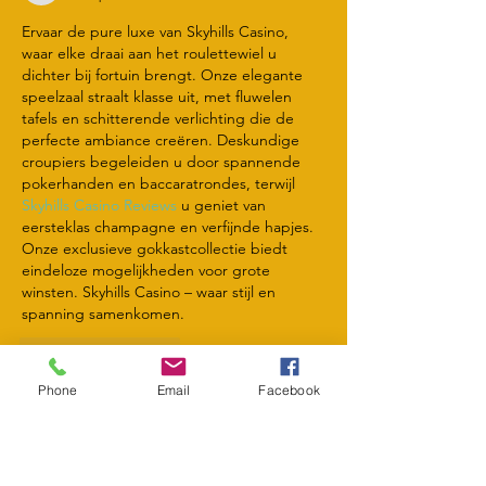
Odensehuis in
Ervaar de pure luxe van Skyhills Casino, 
beeld
waar elke draai aan het roulettewiel u 
dichter bij fortuin brengt. Onze elegante 
speelzaal straalt klasse uit, met fluwelen 
tafels en schitterende verlichting die de 
perfecte ambiance creëren. Deskundige 
croupiers begeleiden u door spannende 
pokerhanden en baccaratrondes, terwijl 
Skyhills Casino Reviews
 u geniet van 
eersteklas champagne en verfijnde hapjes. 
Onze exclusieve gokkastcollectie biedt 
eindeloze mogelijkheden voor grote 
winsten. Skyhills Casino – waar stijl en 
spanning samenkomen.
Like
Reageren
Phone
Email
Facebook
Matthew Cartny
06 aug 2025
Het Nationaal Dementie Congres 2024 