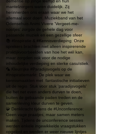
dementie op jonge leeftijd en hun
mantelzorgers waren duidelijk. Zij
herinnerden ons eraan waar we het
allemaal voor doen. Muziekband van het
Odensehuis Animi Vivere
'Vergeet-me-
nootjes' zorgde de gehele dag voor
passende muziek en een gezellige sfeer
📚 #Inspiratie & #Kennisverdieping: Onze
sprekers brachten niet alleen inspirerende
praktijkvoorbeelden van hoe het wél kan,
maar zorgden ook voor de nodige
inhoudelijke verdieping en sterke casuïstiek.
🦜 Kleurrijke #Paradijsvogels op de
#Inspiratiemarkt: De plek waar we
kennismaakten met fantastische initiatieven
uit de regio. Stuk voor stuk 'paradijsvogels'
die het net even anders durven te doen,
buiten de gebaande paden treden en de
samenleving kleur durven te geven.
🧩 Denkkracht tijdens de #Unconference:
Geen vage praatjes, maar samen meters
maken. Tijdens de unconference sessies
werden enkele ingewikkelde vraagstukken
opgelost en werden er weer nieuwe lijntjes