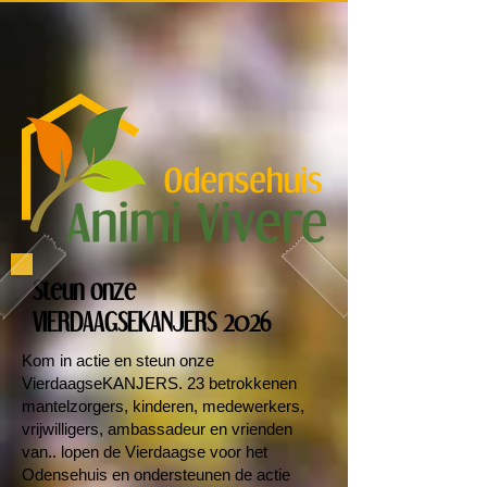
Steun onze
VIERDAAGSEKANJERS 2026
Kom in actie en steun onze
VierdaagseKANJERS. 23 betrokkenen
mantelzorgers, kinderen, medewerkers,
vrijwilligers, ambassadeur en vrienden
van.. lopen de Vierdaagse voor het
Odensehuis en ondersteunen de actie