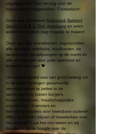
uitgelegd voor een vervolg voor de
ingebrachte vraagstukken. Fantastisch!
Dank aan sponsoren
Rabobank
Bakkerij
Geert Vonk B.V.
Dick Vogelzang
en velen
anderen om deze dag mogelijk te maken!
Dank aan alle betrokkenen, dagvoorzitter,
alle sprekers, sidekicks, muzikanten, de
fantastische paradijsvogels op de markt en
alle aanwezigen voor jullie openheid en
tomeloze energie! 💝
Uw aanwezigheid was van groot belang om
in de regio Nijmegen gezamenlijk
vervolgstappen te zetten in de
samenwerking tussen burgers,
burgerinitiatieven, maatschappelijke
organisaties, financiers en
kennisorganisaties voor kwetsbare ouderen.
Wilt u betrokken blijven of meedenken over
het vervolg? Laat het ons weten en wij
houden u op de hoogte over de