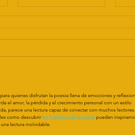
Nationaal
Dementie
Congres 2024
Afgelopen maandag kwamen
mensen met dementie, hun
naasten, mantelzorgers,
zorgprofessionals, onderzoekers
Mo
en beleidsmakers allemaal
vo
samen...
jke
Od
f
a quienes disfrutan la poesía llena de emociones y reflexion
a el amor, la pérdida y el crecimiento personal con un estilo 
uda, parece una lectura capaz de conectar con muchos lectores.
les como descubrir 
tus números de la suerte
 pueden inspirarno
una lectura inolvidable.