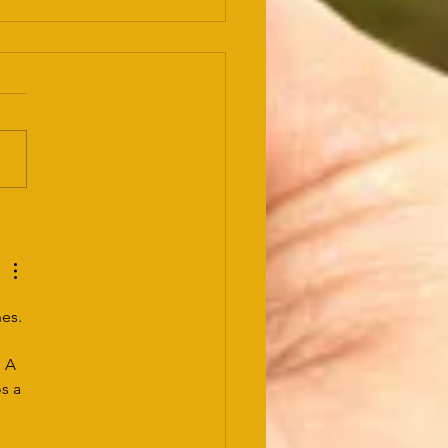
oie donatie
or KiKa en
ensehuis
es. 
 A 
s a 