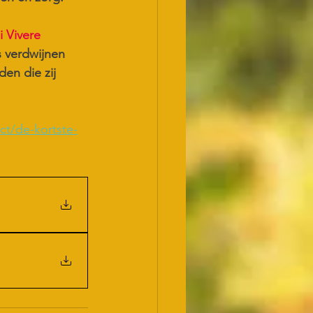
 Vivere
 verdwijnen 
en die zij 
ct/de-kortste-