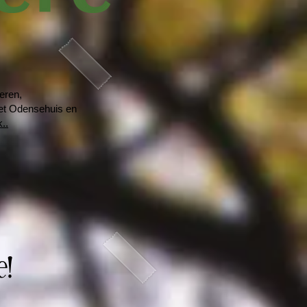
eren,
het Odensehuis en
..
e!