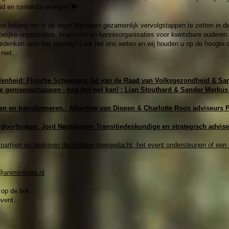
id en tomeloze energie! 💝
t belang om in de regio Nijmegen gezamenlijk vervolgstappen te zetten in 
pelijke organisaties, financiers en kennisorganisaties voor kwetsbare ouderen.
eedenken over het vervolg? Laat het ons weten en wij houden u op de hoogte o
niet...
enheid: Floortje Scheepers, lid van de Raad van Volksgezondheid & S
gemeenschappen - hoe het wel kan! : Lian Stouthard & Sander Merkus
en en transformeren.: Albertine van Diepen & Charlotte Roos adviseurs
doorbraken: Jord Neuteboom Transitiedeskundige en strategisch advis
partijen en bedrijven die hebben meegedacht, het event ondersteunen of een 
@animivivere.nl
op de link...
event.