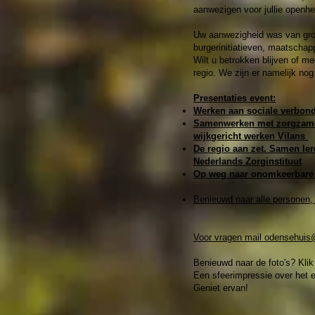
aanwezigen voor jullie openhe
Uw aanwezigheid was van groo
burgerinitiatieven, maatschap
Wilt u betrokken blijven of m
regio. We zijn er namelijk nog 
Presentaties event:
Werken aan sociale verbond
Samenwerken met zorgzame 
wijkgericht werken Vilans
De regio aan zet. Samen ler
Nederlands Zorginstituut
Op weg naar onomkeerbare 
Benieuwd naar alle personen, 
Voor vragen mail odensehuis
Benieuwd naar de foto's? Klik 
Een sfeerimpressie over het 
Geniet ervan!