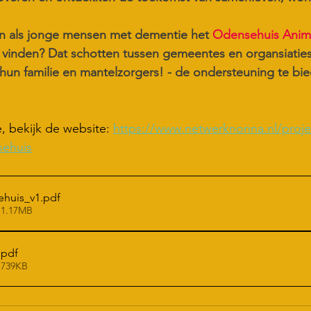
jn als jonge mensen met dementie het 
Odensehuis Animi
 vinden? Dat schotten tussen gemeentes en organsiaties
un familie en mantelzorgers! - de ondersteuning te bied
, bekijk de website: 
https://www.netwerknonna.nl/proje
sehuis
huis_v1
.pdf
 1.17MB
.pdf
 739KB