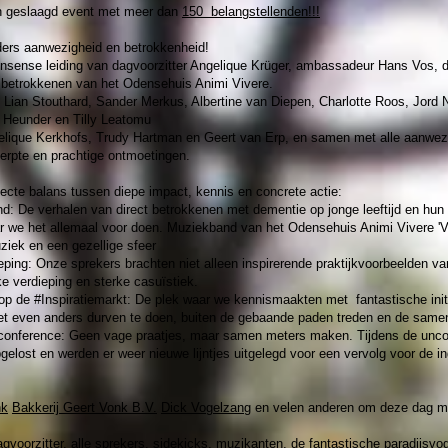
n geslaagd event met meer dan
150 belangstellenden!!!
ers aanwezigheid en betrokkenheid!
nsense leiding van dagvoorzitter
Angelique Krüger
, ambassadeur Hans Vos, d
n betrokkenen van het Odensehuis Animi Vivere.
, Lian Stouthard, Sander Merkus, Albertine van Diepen, Charlotte Roos, Jord
e Heunder en Tilly Leatomu
lique Kerkhofs, Trudy Hartman en Geert van Erp, en samen met alle aanwez
herpte en prachtige ontmoetingen.
ecte balans tussen diepe impact, kennis en concrete actie:
: De verhalen van direct betrokkenen met dementie op jonge leeftijd en hun 
ar we het allemaal voor doen. Muziekband van het
Odensehuis Animi Vivere
'V
iek en een gezellige sfeer
eping: Onze sprekers brachten niet alleen inspirerende praktijkvoorbeelden v
ke verdieping en sterke casuïstiek.
 op de #Inspiratiemarkt: De plek waar we kennismaakten met fantastische initi
 net even anders durven te doen, buiten de gebaande paden treden en de samen
nconference: Geen vage praatjes, maar samen meters maken. Tijdens de unc
elost en werden er weer nieuwe lijntjes uitgelegd voor een vervolg voor de 
nk
Bakkerij Geert Vonk B.V.
Dick Vogelzang
en velen anderen om deze dag mo
gvoorzitter, alle sprekers, sidekicks, muzikanten, de fantastische paradijsvo