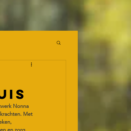
uis
twerk Nonna 
 krachten. Met 
eken, 
en en zorg. 