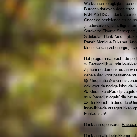
We kunnen terugkijken op ee
Burgerinitiatieven doen ertoe!
FANTASTISCH! dank voor ied
Onder de bezielende en no-no
,medewerkers, vrijwilligers e
Sprekers: Floortje Scheepers
Sidekicks: Henk Nies, Tjitsk
Panel: Monique Dijksma, Ange
kleurrijke dag vol energie, sc
Het programma bracht de perf
✨ Persoonlijk & Indrukwekkend
Zij herinnerden ons eraan wa
gehele dag voor passende muz
📚 #Inspiratie & #Kennisverdi
ook voor de nodige inhoudelij
🦜 Kleurrijke #Paradijsvogels
stuk 'paradijsvogels' die het
🧩 Denkkracht tijdens de #U
ingewikkelde vraagstukken opg
Fantastisch!
Dank aan sponsoren
Raboba
Dank aan alle betrokkenen, da