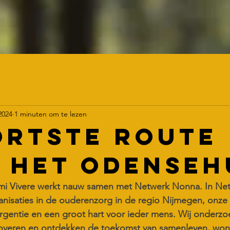
2024
1 minuten om te lezen
ortste route
 het Odenseh
mi Vivere werkt nauw samen met Netwerk Nonna. In Ne
anisaties in de ouderenzorg in de regio Nijmegen, onze
urgentie en een groot hart voor ieder mens. Wij onderzo
overen en ontdekken de toekomst van samenleven, won