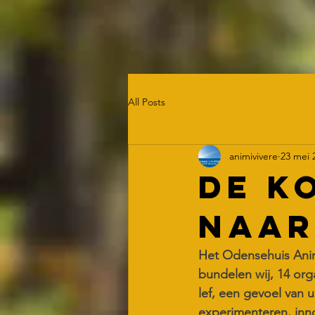
All Posts
animivivere
23 mei 
De k
naar
Het Odensehuis Ani
bundelen wij, 14 org
lef, een gevoel van 
experimenteren, inn