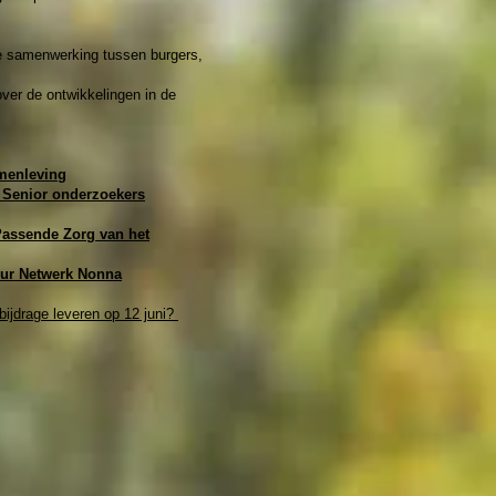
de samenwerking tussen burgers,
ver de ontwikkelingen in de
amenleving
 Senior onderzoekers
 Passende Zorg van het
eur Netwerk Nonna
bijdrage leveren op 12 juni?