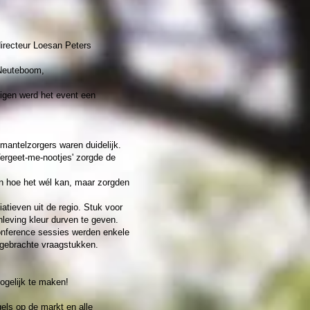
irecteur Loesan Peters
 Neuteboom,
igen werd het event een
mantelzorgers waren duidelijk.
ergeet-me-nootjes' zorgde de
an hoe het wél kan, maar zorgden
atieven uit de regio. Stuk voor
leving kleur durven te geven.
onference sessies werden enkele
ingebrachte vraagstukken.
gelijk te maken!
gels op de markt en alle