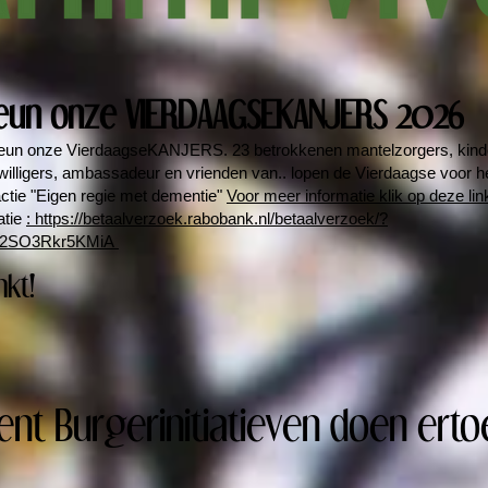
eun onze VIERDAAGSEKANJERS 2026
teun onze VierdaagseKANJERS. 23 betrokkenen mantelzorgers, kind
willigers, ambassadeur en vrienden van.. lopen de Vierdaagse voor 
ctie "Eigen regie met dementie"
Voor meer informatie klik op deze link
atie
: https://betaalverzoek.rabobank.nl/betaalverzoek/?
2SO3Rkr5KMiA
nkt!
ent Burgerinitiatieven doen erto