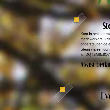
St
Kom in actie en s
medewerkers, vrij
ondersteunen de a
Steun via een don
id=DQTSM8c8Q7
Alvast beda
Ev