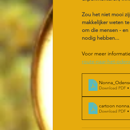
Zou het niet mooi zi
makkelijker weten te
om die mensen - en h
nodig hebben...
Voor meer informatie
route-naar-het-oden
Nonna_Odense
Download PDF •
cartoon nonna
Download PDF •