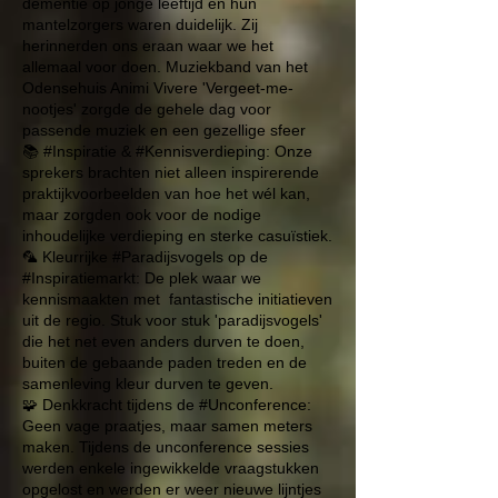
dementie op jonge leeftijd en hun
mantelzorgers waren duidelijk. Zij
herinnerden ons eraan waar we het
allemaal voor doen. Muziekband van het
Odensehuis Animi Vivere
'Vergeet-me-
nootjes' zorgde de gehele dag voor
passende muziek en een gezellige sfeer
📚 #Inspiratie & #Kennisverdieping: Onze
sprekers brachten niet alleen inspirerende
praktijkvoorbeelden van hoe het wél kan,
maar zorgden ook voor de nodige
inhoudelijke verdieping en sterke casuïstiek.
🦜 Kleurrijke #Paradijsvogels op de
#Inspiratiemarkt: De plek waar we
kennismaakten met fantastische initiatieven
uit de regio. Stuk voor stuk 'paradijsvogels'
die het net even anders durven te doen,
buiten de gebaande paden treden en de
samenleving kleur durven te geven.
🧩 Denkkracht tijdens de #Unconference:
Geen vage praatjes, maar samen meters
maken. Tijdens de unconference sessies
werden enkele ingewikkelde vraagstukken
opgelost en werden er weer nieuwe lijntjes