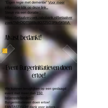
"Eigen regie met dementie"
Voor meer
informatie klik op deze link..
Steun via een donatie
:
https://betaalverzoek.rabobank.nl/betaalver
zoek/?id=DQTSM8c8Q72SO3Rkr5KMiA
Alvast bedankt!
Event Burgerinitiatieven doen
ertoe!
We kunnen terugkijken op een geslaagd
event met meer dan
150
belangstellenden!!!
Burgerinitiatieven doen ertoe!
FANTASTISCH! dank voor ieders