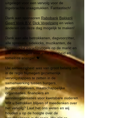
uitgelegd voor een vervolg voor de
ingebrachte vraagstukken. Fantastisch!
Dank aan sponsoren
Rabobank
Bakkerij
Geert Vonk B.V.
Dick Vogelzang
en velen
anderen om deze dag mogelijk te maken!
Dank aan alle betrokkenen, dagvoorzitter,
alle sprekers, sidekicks, muzikanten, de
fantastische paradijsvogels op de markt en
alle aanwezigen voor jullie openheid en
tomeloze energie! 💝
Uw aanwezigheid was van groot belang om
in de regio Nijmegen gezamenlijk
vervolgstappen te zetten in de
samenwerking tussen burgers,
burgerinitiatieven, maatschappelijke
organisaties, financiers en
kennisorganisaties voor kwetsbare ouderen.
Wilt u betrokken blijven of meedenken over
het vervolg? Laat het ons weten en wij
houden u op de hoogte over de