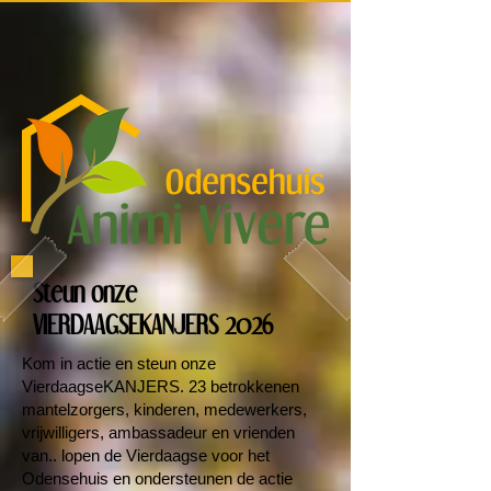
Steun onze
VIERDAAGSEKANJERS 2026
Kom in actie en steun onze
VierdaagseKANJERS. 23 betrokkenen
mantelzorgers, kinderen, medewerkers,
vrijwilligers, ambassadeur en vrienden
van.. lopen de Vierdaagse voor het
Odensehuis en ondersteunen de actie