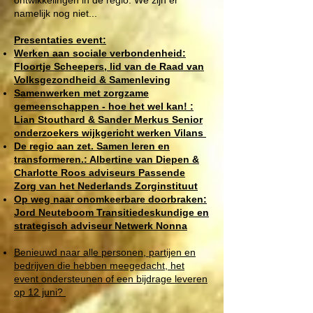
ontwikkelingen in de regio. We zijn er
namelijk nog niet...
Presentaties event:
Werken aan sociale verbondenheid:
Floortje Scheepers, lid van de Raad van
Volksgezondheid & Samenleving
Samenwerken met zorgzame
gemeenschappen - hoe het wel kan! :
Lian Stouthard & Sander Merkus Senior
onderzoekers wijkgericht werken Vilans
De regio aan zet. Samen leren en
transformeren.: Albertine van Diepen &
Charlotte Roos adviseurs Passende
Zorg van het Nederlands Zorginstituut
Op weg naar onomkeerbare doorbraken:
Jord Neuteboom Transitiedeskundige en
strategisch adviseur Netwerk Nonna
Benieuwd naar alle personen, partijen en
bedrijven die hebben meegedacht, het
event ondersteunen of een bijdrage leveren
op 12 juni?