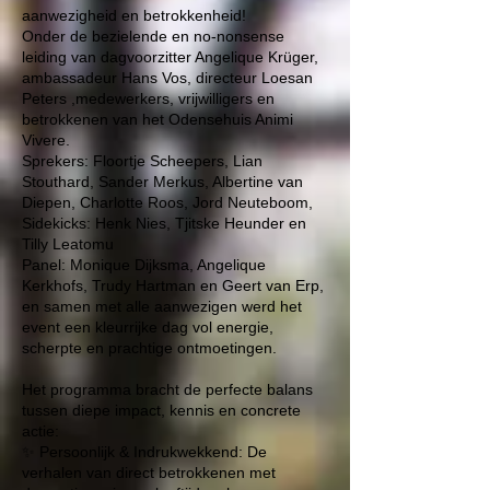
aanwezigheid en betrokkenheid!
Onder de bezielende en no-nonsense
leiding van dagvoorzitter
Angelique Krüger
,
ambassadeur Hans Vos, directeur Loesan
Peters ,medewerkers, vrijwilligers en
betrokkenen van het Odensehuis Animi
Vivere.
Sprekers: Floortje Scheepers, Lian
Stouthard, Sander Merkus, Albertine van
Diepen, Charlotte Roos, Jord Neuteboom,
Sidekicks: Henk Nies, Tjitske Heunder en
Tilly Leatomu
Panel: Monique Dijksma, Angelique
Kerkhofs, Trudy Hartman en Geert van Erp,
en samen met alle aanwezigen werd het
event een kleurrijke dag vol energie,
scherpte en prachtige ontmoetingen.
Het programma bracht de perfecte balans
tussen diepe impact, kennis en concrete
actie:
✨ Persoonlijk & Indrukwekkend: De
verhalen van direct betrokkenen met