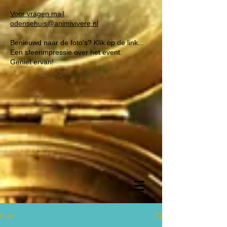
Voor vragen mail
odensehuis@animivivere.nl
Benieuwd naar de foto's? Klik op de link...
Een sfeerimpressie over het event.
Geniet ervan!
Post