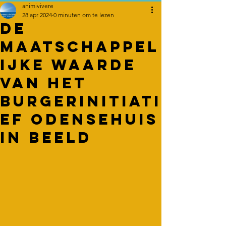
animivivere
28 apr 2024
0 minuten om te lezen
De
maatschappel
ijke waarde
van het
burgerinitiati
ef Odensehuis
in beeld