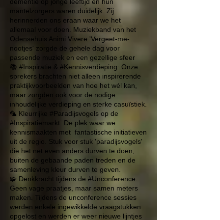
dementie op jonge leeftijd en hun
mantelzorgers waren duidelijk. Zij
herinnerden ons eraan waar we het
allemaal voor doen. Muziekband van het
Odensehuis Animi Vivere
'Vergeet-me-
nootjes' zorgde de gehele dag voor
passende muziek en een gezellige sfeer
📚 #Inspiratie & #Kennisverdieping: Onze
sprekers brachten niet alleen inspirerende
praktijkvoorbeelden van hoe het wél kan,
maar zorgden ook voor de nodige
inhoudelijke verdieping en sterke casuïstiek.
🦜 Kleurrijke #Paradijsvogels op de
#Inspiratiemarkt: De plek waar we
kennismaakten met fantastische initiatieven
uit de regio. Stuk voor stuk 'paradijsvogels'
die het net even anders durven te doen,
buiten de gebaande paden treden en de
samenleving kleur durven te geven.
🧩 Denkkracht tijdens de #Unconference:
Geen vage praatjes, maar samen meters
maken. Tijdens de unconference sessies
werden enkele ingewikkelde vraagstukken
opgelost en werden er weer nieuwe lijntjes