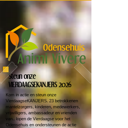
Steun onze
VIERDAAGSEKANJERS 2026
Kom in actie en steun onze
VierdaagseKANJERS. 23 betrokkenen
mantelzorgers, kinderen, medewerkers,
vrijwilligers, ambassadeur en vrienden
van.. lopen de Vierdaagse voor het
Odensehuis en ondersteunen de actie