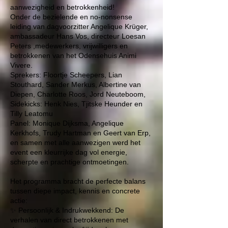
aanwezigheid en betrokkenheid!
Onder de bezielende en no-nonsense
leiding van dagvoorzitter
Angelique Krüger
,
ambassadeur Hans Vos, directeur Loesan
Peters ,medewerkers, vrijwilligers en
betrokkenen van het Odensehuis Animi
Vivere.
Sprekers: Floortje Scheepers, Lian
Stouthard, Sander Merkus, Albertine van
Diepen, Charlotte Roos, Jord Neuteboom,
Sidekicks: Henk Nies, Tjitske Heunder en
Tilly Leatomu
Panel: Monique Dijksma, Angelique
Kerkhofs, Trudy Hartman en Geert van Erp,
en samen met alle aanwezigen werd het
event een kleurrijke dag vol energie,
scherpte en prachtige ontmoetingen.
Het programma bracht de perfecte balans
tussen diepe impact, kennis en concrete
actie:
✨ Persoonlijk & Indrukwekkend: De
verhalen van direct betrokkenen met