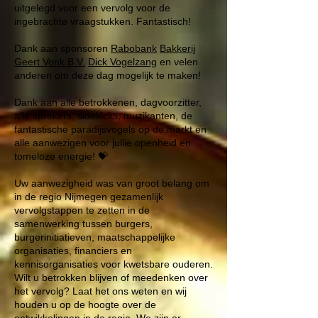
uitgelegd voor een vervolg voor de
ingebrachte vraagstukken. Fantastisch!
Dank aan sponsoren
Rabobank
Bakkerij
Geert Vonk B.V.
Dick Vogelzang
en velen
anderen om deze dag mogelijk te maken!
Dank aan alle betrokkenen, dagvoorzitter,
alle sprekers, sidekicks, muzikanten, de
fantastische paradijsvogels op de markt en
alle aanwezigen voor jullie openheid en
tomeloze energie! 💝
Uw aanwezigheid was van groot belang om
in de regio Nijmegen gezamenlijk
vervolgstappen te zetten in de
samenwerking tussen burgers,
burgerinitiatieven, maatschappelijke
organisaties, financiers en
kennisorganisaties voor kwetsbare ouderen.
Wilt u betrokken blijven of meedenken over
het vervolg? Laat het ons weten en wij
houden u op de hoogte over de