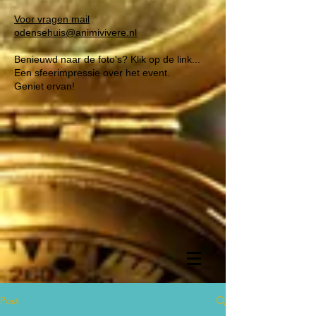
Voor vragen mail
odensehuis@animivivere.nl
Benieuwd naar de foto's? Klik op de link...
Een sfeerimpressie over het event.
Geniet ervan!
Post