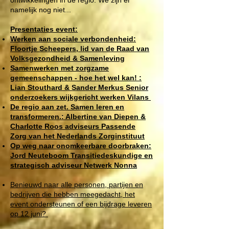
ontwikkelingen in de regio. We zijn er
namelijk nog niet...
Presentaties event:
Werken aan sociale verbondenheid:
Floortje Scheepers, lid van de Raad van
Volksgezondheid & Samenleving
Samenwerken met zorgzame
gemeenschappen - hoe het wel kan! :
Lian Stouthard & Sander Merkus Senior
onderzoekers wijkgericht werken Vilans
De regio aan zet. Samen leren en
transformeren.: Albertine van Diepen &
Charlotte Roos adviseurs Passende
Zorg van het Nederlands Zorginstituut
Op weg naar onomkeerbare doorbraken:
Jord Neuteboom Transitiedeskundige en
strategisch adviseur Netwerk Nonna
Benieuwd naar alle personen, partijen en
bedrijven die hebben meegedacht, het
event ondersteunen of een bijdrage leveren
op 12 juni?