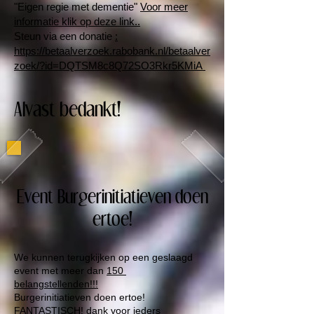
"Eigen regie met dementie"
Voor meer
informatie klik op deze link..
Steun via een donatie
:
https://betaalverzoek.rabobank.nl/betaalver
zoek/?id=DQTSM8c8Q72SO3Rkr5KMiA
Alvast bedankt!
Event Burgerinitiatieven doen
ertoe!
We kunnen terugkijken op een geslaagd
event met meer dan
150
belangstellenden!!!
Burgerinitiatieven doen ertoe!
FANTASTISCH! dank voor ieders