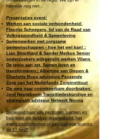
ontwikkelingen in de regio. We zijn er
namelijk nog niet...
Presentaties event:
Werken aan sociale verbondenheid:
Floortje Scheepers, lid van de Raad van
Volksgezondheid & Samenleving
Samenwerken met zorgzame
gemeenschappen - hoe het wel kan! :
Lian Stouthard & Sander Merkus Senior
onderzoekers wijkgericht werken Vilans
De regio aan zet. Samen leren en
transformeren.: Albertine van Diepen &
Charlotte Roos adviseurs Passende
Zorg van het Nederlands Zorginstituut
Op weg naar onomkeerbare doorbraken:
Jord Neuteboom Transitiedeskundige en
strategisch adviseur Netwerk Nonna
Benieuwd naar alle personen, partijen en
bedrijven die hebben meegedacht, het
event ondersteunen of een bijdrage leveren
op 12 juni?