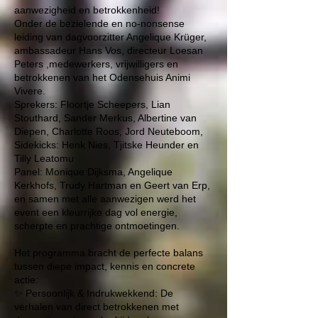
aanwezigheid en betrokkenheid!
Onder de bezielende en no-nonsense
leiding van dagvoorzitter
Angelique Krüger
,
ambassadeur Hans Vos, directeur Loesan
Peters ,medewerkers, vrijwilligers en
betrokkenen van het Odensehuis Animi
Vivere.
Sprekers: Floortje Scheepers, Lian
Stouthard, Sander Merkus, Albertine van
Diepen, Charlotte Roos, Jord Neuteboom,
Sidekicks: Henk Nies, Tjitske Heunder en
Tilly Leatomu
Panel: Monique Dijksma, Angelique
Kerkhofs, Trudy Hartman en Geert van Erp,
en samen met alle aanwezigen werd het
event een kleurrijke dag vol energie,
scherpte en prachtige ontmoetingen.
Het programma bracht de perfecte balans
tussen diepe impact, kennis en concrete
actie:
✨ Persoonlijk & Indrukwekkend: De
verhalen van direct betrokkenen met