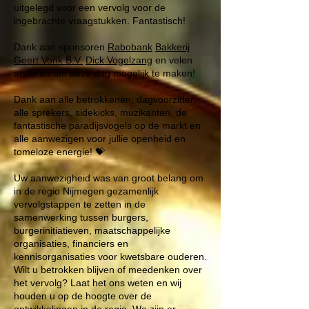
uitgelegd voor een vervolg voor de
ingebrachte vraagstukken. Fantastisch!
Dank aan sponsoren
Rabobank
Bakkerij
Geert Vonk B.V.
Dick Vogelzang
en velen
anderen om deze dag mogelijk te maken!
Dank aan alle betrokkenen, dagvoorzitter,
alle sprekers, sidekicks, muzikanten, de
fantastische paradijsvogels op de markt en
alle aanwezigen voor jullie openheid en
tomeloze energie! 💝
Uw aanwezigheid was van groot belang om
in de regio Nijmegen gezamenlijk
vervolgstappen te zetten in de
samenwerking tussen burgers,
burgerinitiatieven, maatschappelijke
organisaties, financiers en
kennisorganisaties voor kwetsbare ouderen.
Wilt u betrokken blijven of meedenken over
het vervolg? Laat het ons weten en wij
houden u op de hoogte over de