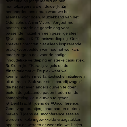
dementie op jonge leeftijd en hun
mantelzorgers waren duidelijk. Zij
herinnerden ons eraan waar we het
allemaal voor doen. Muziekband van het
Odensehuis Animi Vivere
'Vergeet-me-
nootjes' zorgde de gehele dag voor
passende muziek en een gezellige sfeer
📚 #Inspiratie & #Kennisverdieping: Onze
sprekers brachten niet alleen inspirerende
praktijkvoorbeelden van hoe het wél kan,
maar zorgden ook voor de nodige
inhoudelijke verdieping en sterke casuïstiek.
🦜 Kleurrijke #Paradijsvogels op de
#Inspiratiemarkt: De plek waar we
kennismaakten met fantastische initiatieven
uit de regio. Stuk voor stuk 'paradijsvogels'
die het net even anders durven te doen,
buiten de gebaande paden treden en de
samenleving kleur durven te geven.
🧩 Denkkracht tijdens de #Unconference:
Geen vage praatjes, maar samen meters
maken. Tijdens de unconference sessies
werden enkele ingewikkelde vraagstukken
opgelost en werden er weer nieuwe lijntjes