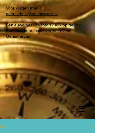
Voor vragen mail
odensehuis@animivivere.nl
Benieuwd naar de foto's? Klik op de link...
Een sfeerimpressie over het event.
Geniet ervan!
Post