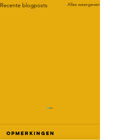
Alles weergeven
Recente blogposts
Nationa
Dementi
Congres
Opmerkingen
Afgelopen maand