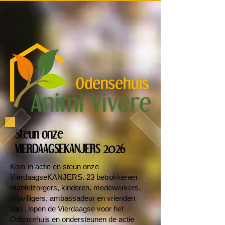
Steun onze
VIERDAAGSEKANJERS 2026
Kom in actie en steun onze
VierdaagseKANJERS. 23 betrokkenen
mantelzorgers, kinderen, medewerkers,
vrijwilligers, ambassadeur en vrienden
van.. lopen de Vierdaagse voor het
Odensehuis en ondersteunen de actie