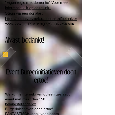
"Eigen regie met dementie"
Voor meer
informatie klik op deze link..
Steun via een donatie
:
https://betaalverzoek.rabobank.nl/betaalver
zoek/?id=DQTSM8c8Q72SO3Rkr5KMiA
Alvast bedankt!
Event Burgerinitiatieven doen
ertoe!
We kunnen terugkijken op een geslaagd
event met meer dan
150
belangstellenden!!!
Burgerinitiatieven doen ertoe!
FANTASTISCH! dank voor ieders