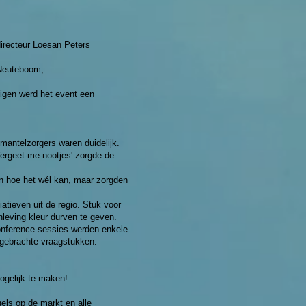
irecteur Loesan Peters
 Neuteboom,
igen werd het event een
mantelzorgers waren duidelijk.
ergeet-me-nootjes' zorgde de
an hoe het wél kan, maar zorgden
atieven uit de regio. Stuk voor
leving kleur durven te geven.
onference sessies werden enkele
ingebrachte vraagstukken.
gelijk te maken!
gels op de markt en alle