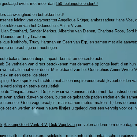
n geslaagd event met meer dan
150 belangstellenden!!!
ers aanwezigheid en betrokkenheid!
nsense leiding van dagvoorzitter
Angelique Krüger
, ambassadeur Hans Vos, d
n betrokkenen van het Odensehuis Animi Vivere.
, Lian Stouthard, Sander Merkus, Albertine van Diepen, Charlotte Roos, Jord
e Heunder en Tilly Leatomu
lique Kerkhofs, Trudy Hartman en Geert van Erp, en samen met alle aanwez
herpte en prachtige ontmoetingen.
ecte balans tussen diepe impact, kennis en concrete actie:
: De verhalen van direct betrokkenen met dementie op jonge leeftijd en hun 
ar we het allemaal voor doen. Muziekband van het
Odensehuis Animi Vivere
'V
iek en een gezellige sfeer
eping: Onze sprekers brachten niet alleen inspirerende praktijkvoorbeelden v
ke verdieping en sterke casuïstiek.
 op de #Inspiratiemarkt: De plek waar we kennismaakten met fantastische initi
 net even anders durven te doen, buiten de gebaande paden treden en de samen
nconference: Geen vage praatjes, maar samen meters maken. Tijdens de unc
elost en werden er weer nieuwe lijntjes uitgelegd voor een vervolg voor de 
nk
Bakkerij Geert Vonk B.V.
Dick Vogelzang
en velen anderen om deze dag mo
gvoorzitter, alle sprekers, sidekicks, muzikanten, de fantastische paradijsvo