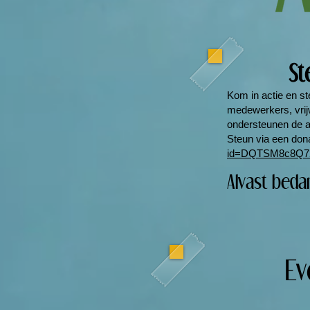
St
Kom in actie en s
medewerkers, vrij
ondersteunen de a
Steun via een don
id=DQTSM8c8Q7
Alvast beda
Ev