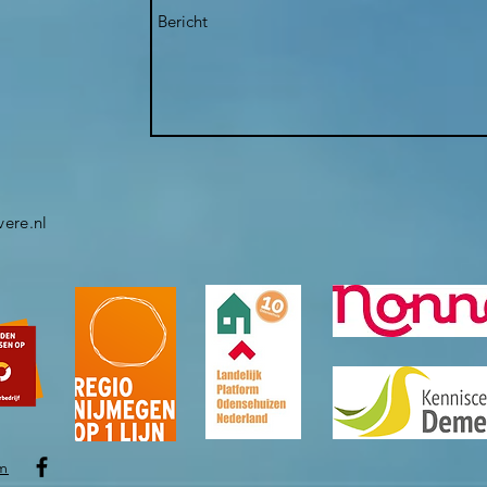
ere.nl
m