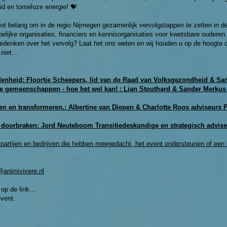
id en tomeloze energie! 💝
t belang om in de regio Nijmegen gezamenlijk vervolgstappen te zetten in 
pelijke organisaties, financiers en kennisorganisaties voor kwetsbare ouderen.
eedenken over het vervolg? Laat het ons weten en wij houden u op de hoogte o
niet...
enheid: Floortje Scheepers, lid van de Raad van Volksgezondheid & S
gemeenschappen - hoe het wel kan! : Lian Stouthard & Sander Merkus
en en transformeren.: Albertine van Diepen & Charlotte Roos adviseurs
doorbraken: Jord Neuteboom Transitiedeskundige en strategisch advis
partijen en bedrijven die hebben meegedacht, het event ondersteunen of een 
@animivivere.nl
op de link...
event.