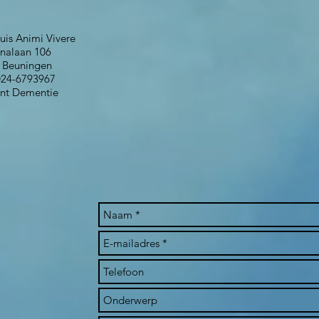
s Animi Vivere
alaan 106
euningen
4-6793967
t Dementie