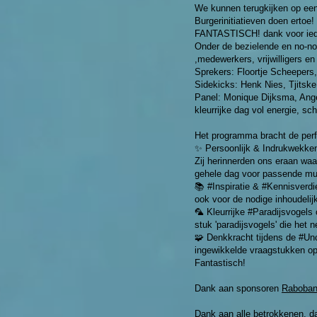
We kunnen terugkijken op ee
Burgerinitiatieven doen ertoe!
FANTASTISCH! dank voor ied
Onder de bezielende en no-no
,medewerkers, vrijwilligers e
Sprekers: Floortje Scheepers
Sidekicks: Henk Nies, Tjitsk
Panel: Monique Dijksma, Ange
kleurrijke dag vol energie, sc
Het programma bracht de perf
✨ Persoonlijk & Indrukwekkend
Zij herinnerden ons eraan wa
gehele dag voor passende muz
📚 #Inspiratie & #Kennisverdi
ook voor de nodige inhoudelij
🦜 Kleurrijke #Paradijsvogels
stuk 'paradijsvogels' die het
🧩 Denkkracht tijdens de #U
ingewikkelde vraagstukken opg
Fantastisch!
Dank aan sponsoren
Raboba
Dank aan alle betrokkenen, da