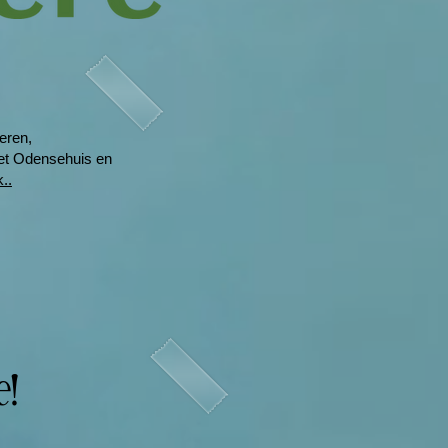
eren,
het Odensehuis en
..
e!