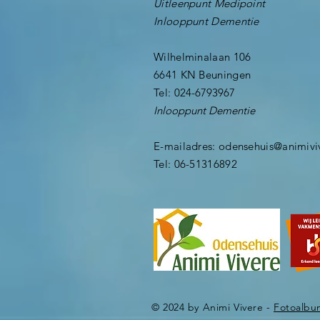
Uitleenpunt Medipoint
Inlooppunt Dementie
Wilhelminalaan 106
6641 KN Beuningen
Tel:
024-6793967
Inlooppunt Dementie
E-mailadres: odensehuis@animiviv
Tel: 06-51316892
© 2024 by Animi Vivere -
Fotoalbu