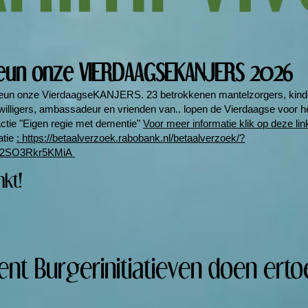
eun onze VIERDAAGSEKANJERS 2026
teun onze VierdaagseKANJERS. 23 betrokkenen mantelzorgers, kind
willigers, ambassadeur en vrienden van.. lopen de Vierdaagse voor 
ctie "Eigen regie met dementie"
Voor meer informatie klik op deze link
atie
: https://betaalverzoek.rabobank.nl/betaalverzoek/?
2SO3Rkr5KMiA
nkt!
ent Burgerinitiatieven doen erto