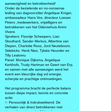
aanwezigheid en betrokkenheid!
Onder de bezielende en no-nonsense
leiding van dagvoorzitter
Angelique Krüger
,
ambassadeur Hans Vos, directeur Loesan
Peters ,medewerkers, vrijwilligers en
betrokkenen van het Odensehuis Animi
Vivere.
Sprekers: Floortje Scheepers, Lian
Stouthard, Sander Merkus, Albertine van
Diepen, Charlotte Roos, Jord Neuteboom,
Sidekicks: Henk Nies, Tjitske Heunder en
Tilly Leatomu
Panel: Monique Dijksma, Angelique
Kerkhofs, Trudy Hartman en Geert van Erp,
en samen met alle aanwezigen werd het
event een kleurrijke dag vol energie,
scherpte en prachtige ontmoetingen.
Het programma bracht de perfecte balans
tussen diepe impact, kennis en concrete
actie:
✨ Persoonlijk & Indrukwekkend: De
verhalen van direct betrokkenen met