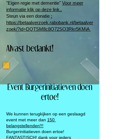
"Eigen regie met dementie"
Voor meer
informatie klik op deze link..
Steun via een donatie
:
https://betaalverzoek.rabobank.nl/betaalver
zoek/?id=DQTSM8c8Q72SO3Rkr5KMiA
Alvast bedankt!
Event Burgerinitiatieven doen
ertoe!
We kunnen terugkijken op een geslaagd
event met meer dan
150
belangstellenden!!!
Burgerinitiatieven doen ertoe!
FANTASTISCH! dank voor ieders