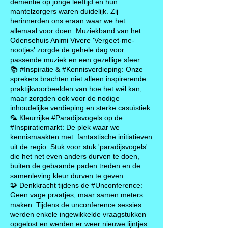
dementie op jonge leeftijd en hun
mantelzorgers waren duidelijk. Zij
herinnerden ons eraan waar we het
allemaal voor doen. Muziekband van het
Odensehuis Animi Vivere
'Vergeet-me-
nootjes' zorgde de gehele dag voor
passende muziek en een gezellige sfeer
📚 #Inspiratie & #Kennisverdieping: Onze
sprekers brachten niet alleen inspirerende
praktijkvoorbeelden van hoe het wél kan,
maar zorgden ook voor de nodige
inhoudelijke verdieping en sterke casuïstiek.
🦜 Kleurrijke #Paradijsvogels op de
#Inspiratiemarkt: De plek waar we
kennismaakten met fantastische initiatieven
uit de regio. Stuk voor stuk 'paradijsvogels'
die het net even anders durven te doen,
buiten de gebaande paden treden en de
samenleving kleur durven te geven.
🧩 Denkkracht tijdens de #Unconference:
Geen vage praatjes, maar samen meters
maken. Tijdens de unconference sessies
werden enkele ingewikkelde vraagstukken
opgelost en werden er weer nieuwe lijntjes