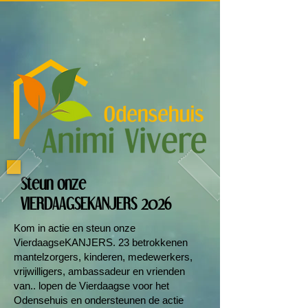
Steun onze
VIERDAAGSEKANJERS 2026
Kom in actie en steun onze
VierdaagseKANJERS. 23 betrokkenen
mantelzorgers, kinderen, medewerkers,
vrijwilligers, ambassadeur en vrienden
van.. lopen de Vierdaagse voor het
Odensehuis en ondersteunen de actie